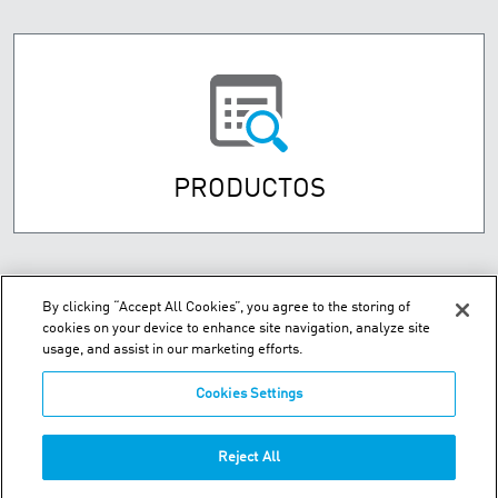
PRODUCTOS
By clicking “Accept All Cookies”, you agree to the storing of
cookies on your device to enhance site navigation, analyze site
usage, and assist in our marketing efforts.
Cookies Settings
Street Numancia 185-187, Entresuelo 08034 Barcelona Spain
Reject All
Teléfono:
+34.93.209.60.19