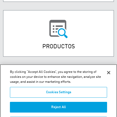
PRODUCTOS
By clicking “Accept All Cookies”, you agree to the storing of
cookies on your device to enhance site navigation, analyze site
usage, and assist in our marketing efforts.
Cookies Settings
Street Numancia 185-187, Entresuelo 08034 Barcelona Spain
Reject All
Teléfono:
+34.93.209.60.19