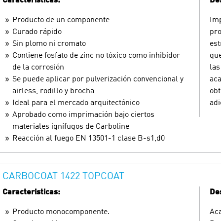
Caracteristicas:
Des
Producto de un componente
Imp
Curado rápido
pro
Sin plomo ni cromato
est
Contiene fosfato de zinc no tóxico como inhibidor
que
de la corrosión
las
Se puede aplicar por pulverización convencional y
aca
airless, rodillo y brocha
obt
Ideal para el mercado arquitectónico
adi
Aprobado como imprimación bajo ciertos
materiales ignífugos de Carboline
Reacción al fuego EN 13501-1 clase B-s1,d0
CARBOCOAT 1422 TOPCOAT
Caracteristicas:
Des
Producto monocomponente.
Aca