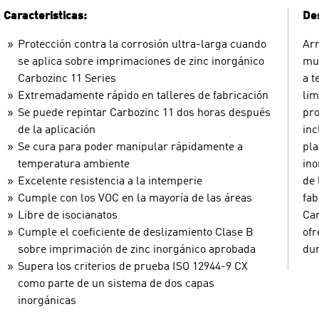
Caracteristicas:
Des
Protección contra la corrosión ultra-larga cuando
Arm
se aplica sobre imprimaciones de zinc inorgánico
mue
Carbozinc 11 Series
a t
Extremadamente rápido en talleres de fabricación
lim
Se puede repintar Carbozinc 11 dos horas después
pro
de la aplicación
inc
Se cura para poder manipular rápidamente a
pla
temperatura ambiente
ino
Excelente resistencia a la intemperie
de 
Cumple con los VOC en la mayoría de las áreas
fab
Libre de isocianatos
Car
Cumple el coeficiente de deslizamiento Clase B
ofr
sobre imprimación de zinc inorgánico aprobada
dur
Supera los criterios de prueba ISO 12944-9 CX
como parte de un sistema de dos capas
inorgánicas